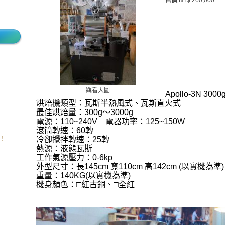
售價
NT$ 260,000
觀看大圖
Apollo-3N 
烘焙機類型：瓦斯半熱風式、瓦斯直火式
最佳烘焙量：300g～3000g
電源：
110~240V
電器功率：
125~150W
滾筒轉速：60轉
！
冷卻攪拌轉速：
25
轉
熱源：液態瓦斯
工作氣源壓力：0-6kp
外型尺寸：長145
c
m
寬110
c
m
高142
c
m
(
以實機為準
)
重量：140KG(以實機為準)
機身顏色：□紅古銅、□全紅