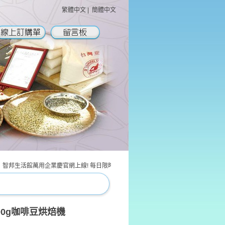
繁體中文
|
簡體中文
生活館萬用企業慶官網上線! 每日限時折扣 ~~~ 智邦生活館萬用企業慶粉絲團上線! 歡迎
3000g咖啡豆烘焙機