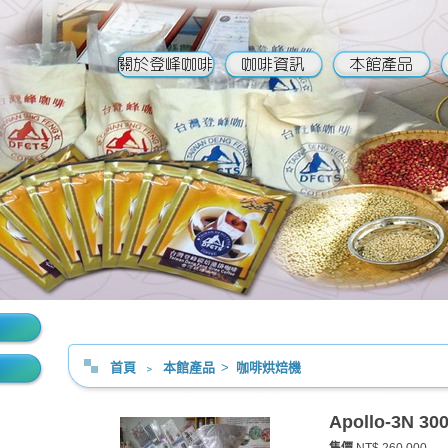
智邦
首頁
﹥
本館產品
>
咖啡烘焙機
Apollo-3N 