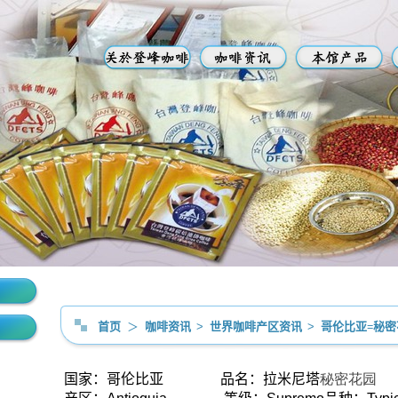
首页
＞
咖啡资讯
>
世界咖啡产区资讯
>
哥伦比亚=秘密
国家：哥伦比亚 品名：拉米尼塔
秘密花园