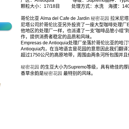
产区：
Antioquia
等级：
Supremo
品种：
Typi
颗粒大小：
17/18
目
处理方式：水洗 海拔：
14
哥伦比亚
Alma del Cafe de Jardin
秘密花园
拉米尼塔
尼塔公司於哥伦比亚另外投资了一座大型咖啡处理厂
E
他地区的处理厂一样，也派遣了一支
”
咖啡品管小组
”
作，提供消费者稳定的品质和风味。
Empresas de Antioquia
处理厂坐落於哥伦比亚的哈汀
Antioquia
内，在当地语言是花园的意思因此我们翻译
超过
1750
公尺的高原地带，周围由两条河所包围并且
秘密花园
的生豆大小为
Supremo
等级，具有绝佳的厚
香草余韵是
秘密花园
最特别的风味。
！