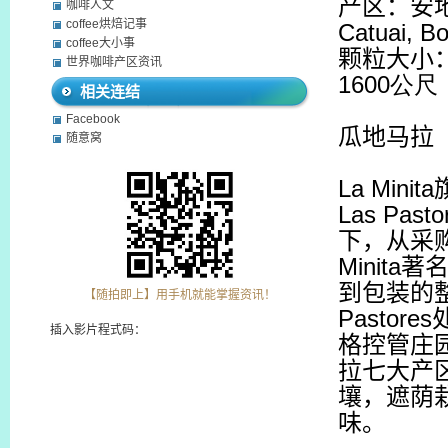
产区：安
咖啡人文
coffee烘焙记事
Catuai, B
coffee大小事
颗粒大小
世界咖啡产区资讯
1600
公尺
相关连结
Facebook
瓜地马拉
随意窝
La Minita
Las Pasto
下，从采
Minita
著
到包装的
【随拍即上】用手机就能掌握资讯！
Pastores
插入影片程式码：
格控管庄
拉七大产
壤，遮荫
味。