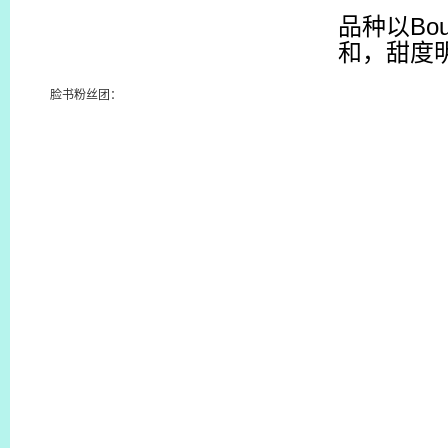
品种以
Bo
和，甜度
脸书粉丝团：